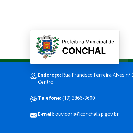
Endereço:
Rua Francisco Ferreira Alves n° 
Centro
Telefone:
(19) 3866-8600
E-mail:
ouvidoria@conchal.sp.gov.br