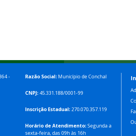
364 -
Razão Social:
Município de Conchal
I
Ad
CNPJ:
45.331.188/0001-99
C
Inscrição Estadual:
270.070.357.119
Fa
Ou
Horário de Atendimento:
Segunda a
sexta-feira, das 09h às 16h