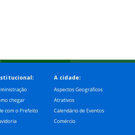
nstitucional:
A cidade:
ministração
Aspectos Geográficos
omo chegar
Atrativos
le com o Prefeito
Calendário de Eventos
vidoria
Comércio