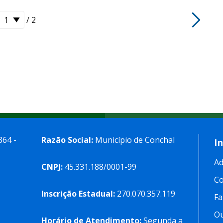
/ 2
364 -
Razão Social:
Município de Conchal
I
Ad
CNPJ:
45.331.188/0001-99
C
Inscrição Estadual:
270.070.357.119
Fa
Ou
Horário de Atendimento:
Segunda a