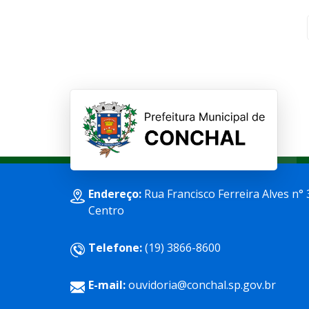
Endereço:
Rua Francisco Ferreira Alves n° 
Centro
Telefone:
(19) 3866-8600
E-mail:
ouvidoria@conchal.sp.gov.br