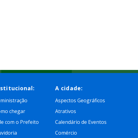
nstitucional:
A cidade:
ministração
Aspectos Geográficos
omo chegar
Atrativos
le com o Prefeito
Calendário de Eventos
vidoria
Comércio