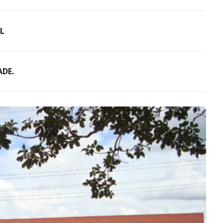
L
ADE.