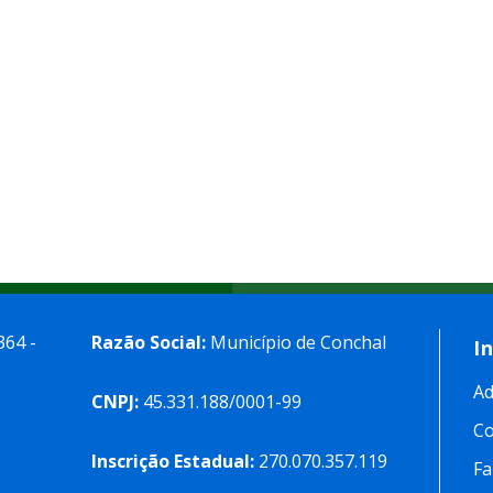
364 -
Razão Social:
Município de Conchal
I
Ad
CNPJ:
45.331.188/0001-99
C
Inscrição Estadual:
270.070.357.119
Fa