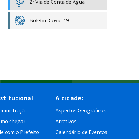
2ª Via de Conta de Água
Boletim Covid-19
nstitucional:
A cidade:
ministração
Aspectos Geográficos
omo chegar
Atrativos
le com o Prefeito
Calendário de Eventos