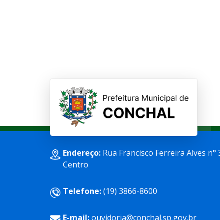
Endereço:
Rua Francisco Ferreira Alves n° 
Centro
Telefone:
(19) 3866-8600
E-mail:
ouvidoria@conchal.sp.gov.br