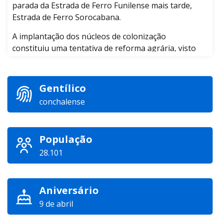
parada da Estrada de Ferro Funilense mais tarde,
Estrada de Ferro Sorocabana.
A implantação dos núcleos de colonização
constituiu uma tentativa de reforma agrária, visto
que as fazendas eram divididas em lotes, vendidos a
Brasileiros e imigrantes estrangeiros com
condições de se dedicarem à lavoura.
Gentílico
conchalense
O empreendimento era apoiado pela navegação do
rio Moji Guaçu, praticada desde os fins do século
XIX, concedida à Cia. Paulista de Estrada de Ferro,
que permitia o escoamento da produção agrícola da
População
região.
28.101
Os núcleos de povoamento foram agrupados em
um só local onde, em 1910, Antônio Benedito de
Aniversário
Oliveira Ferraz já havia fundado Conchal. À margem
9 de abril
esquerda do ribeirão do mesmo nome.