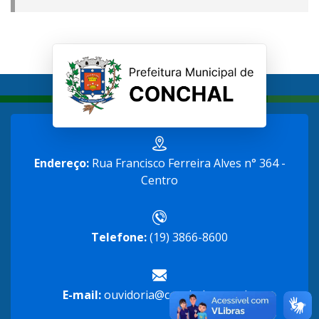
Endereço:
Rua Francisco Ferreira Alves n° 364 -
Centro
Telefone:
(19) 3866-8600
E-mail:
ouvidoria@conchal.sp.gov.br