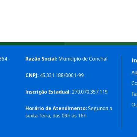
364 -
Razão Social:
Município de Conchal
I
Ad
CNPJ:
45.331.188/0001-99
C
Inscrição Estadual:
270.070.357.119
Fa
Ou
Horário de Atendimento:
Segunda a
sexta-feira, das 09h às 16h