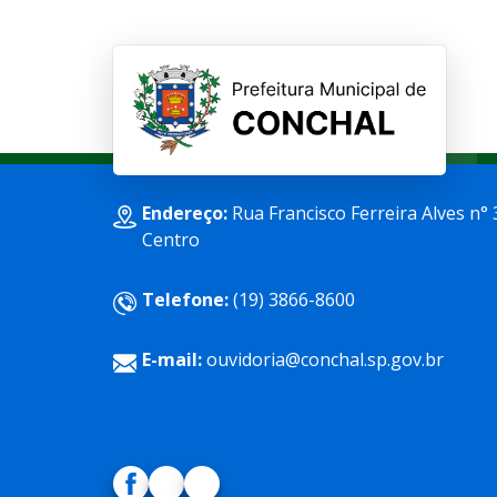
Endereço:
Rua Francisco Ferreira Alves n° 
Centro
Telefone:
(19) 3866-8600
E-mail:
ouvidoria@conchal.sp.gov.br