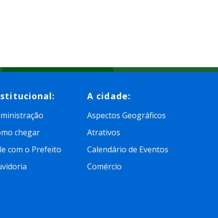
nstitucional:
A cidade:
ministração
Aspectos Geográficos
omo chegar
Atrativos
le com o Prefeito
Calendário de Eventos
vidoria
Comércio