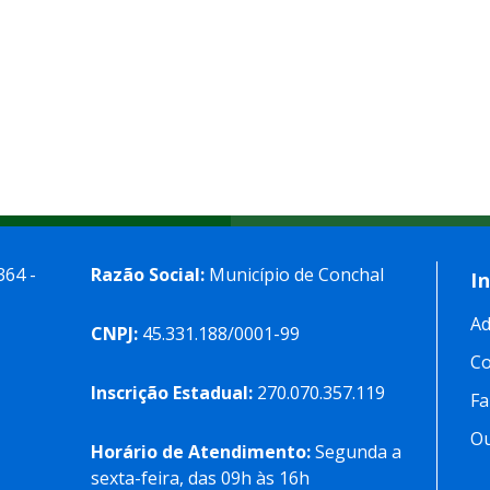
364 -
Razão Social:
Município de Conchal
I
Ad
CNPJ:
45.331.188/0001-99
C
Inscrição Estadual:
270.070.357.119
Fa
Ou
Horário de Atendimento:
Segunda a
sexta-feira, das 09h às 16h