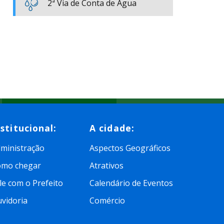
2ª Via de Conta de Água
nstitucional:
A cidade:
ministração
Aspectos Geográficos
omo chegar
Atrativos
le com o Prefeito
Calendário de Eventos
vidoria
Comércio