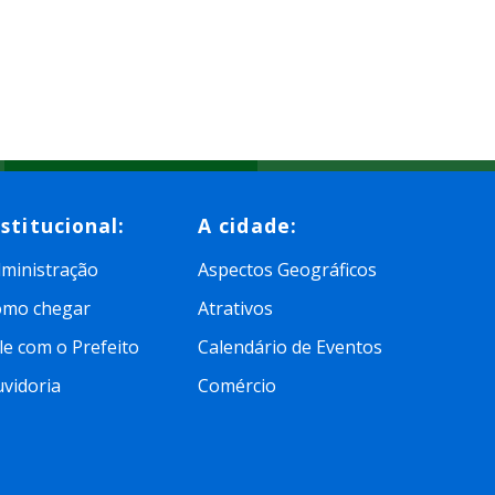
nstitucional:
A cidade:
ministração
Aspectos Geográficos
omo chegar
Atrativos
le com o Prefeito
Calendário de Eventos
vidoria
Comércio