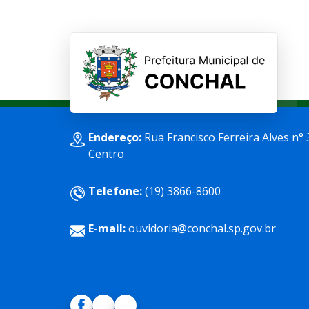
Endereço:
Rua Francisco Ferreira Alves n° 
Centro
Telefone:
(19) 3866-8600
E-mail:
ouvidoria@conchal.sp.gov.br