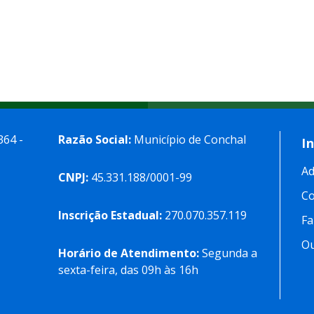
364 -
Razão Social:
Município de Conchal
I
Ad
CNPJ:
45.331.188/0001-99
C
Inscrição Estadual:
270.070.357.119
Fa
Ou
Horário de Atendimento:
Segunda a
sexta-feira, das 09h às 16h