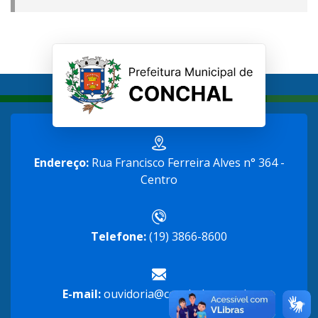
Endereço:
Rua Francisco Ferreira Alves n° 364 -
Centro
Telefone:
(19) 3866-8600
E-mail:
ouvidoria@conchal.sp.gov.br