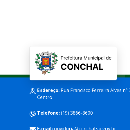
Endereço:
Rua Francisco Ferreira Alves n° 
Centro
Telefone:
(19) 3866-8600
E-mail:
ouvidoria@conchal.sp.gov.br