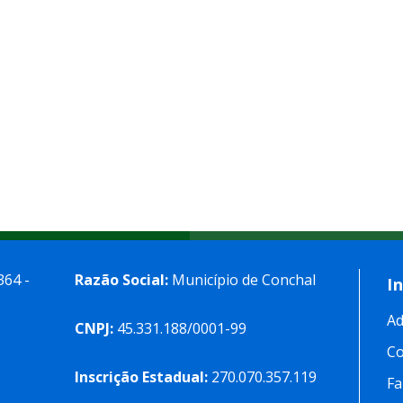
364 -
Razão Social:
Município de Conchal
I
Ad
CNPJ:
45.331.188/0001-99
C
Inscrição Estadual:
270.070.357.119
Fa