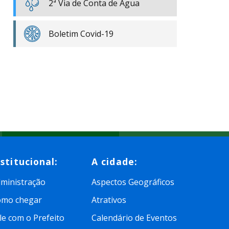
2ª Via de Conta de Água
Boletim Covid-19
nstitucional:
A cidade:
ministração
Aspectos Geográficos
omo chegar
Atrativos
le com o Prefeito
Calendário de Eventos